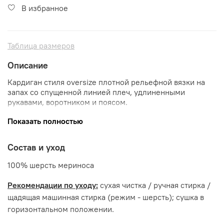
В избранное
Таблица размеров
Описание
Кардиган стиля oversize плотной рельефной вязки на
запах со спущенной линией плеч, удлиненными
рукавами, воротником и поясом.
Изготовлен из мягкой 100% шерсти.
Показать полностью
Цвет:
сине-зеленый
Состав и уход
Другие цвета:
темно-синий
/
серый
100% шерсть мериноса
Образ и размер:
п
араметры модели - рост 178,
78/65/90.
Рекомендации по уходу:
сухая чистка /
ручная стирка /
щадящая машинная стирка (режим - шерсть); сушка в
Сделано в России.
горизонтальном положении.