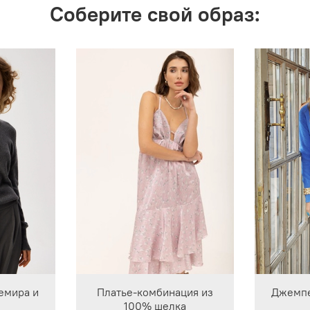
Соберите свой образ:
емира и
Платье-комбинация из
Джемпе
100% шелка