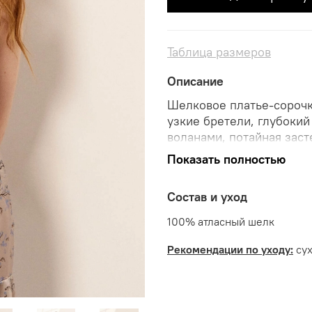
Таблица размеров
Описание
Шелковое платье-сорочк
узкие бретели, глубокий
воланами, потайная заст
Показать полностью
Цвет:
серо-голубой
Другие цвета:
лиловый
Состав и уход
Образ и размер:
на модел
100% атласный шелк
83/63/90. Образ дополн
Рекомендации по уходу:
сух
кашемир/шелк
.
Сделано в России.