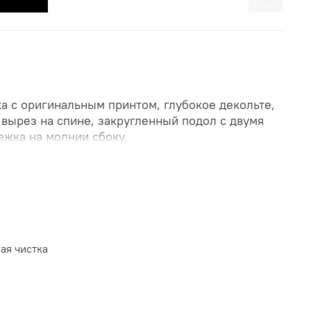
а с оригинальным принтом, глубокое декольте,
 вырез на спине, закругленный подол с двумя
ежка на молнии сбоку.
и размер S (42-44). Параметры: рост 172,
яет
голубая блуза из шелка
и
голубой джемпер
ая чистка